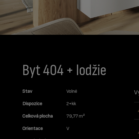
Byt 404 + lodžie
Stav
Volné
V
Dispozice
2+kk
Celková plocha
79,77 m²
Orientace
V