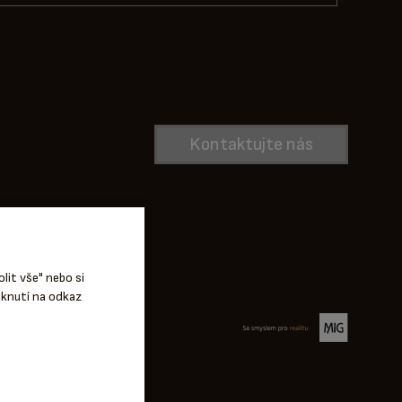
Kontaktujte nás
lit vše" nebo si
iknutí na odkaz