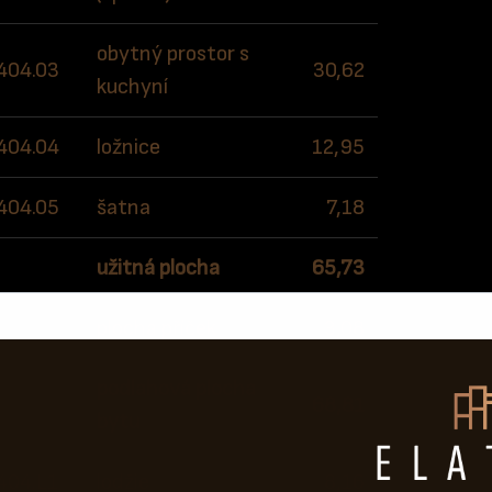
obytný prostor s
404.03
30,62
kuchyní
404.04
ložnice
12,95
404.05
šatna
7,18
užitná plocha
65,73
plocha příček
3,08
podlahová plocha
68,81
bytu
404.L1
lodžie
8,16