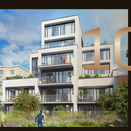
1S01.22
sklepní kóje
2,80
celková plocha
79,77
situac