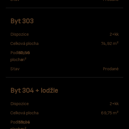
Byt 303
Dispozice
2+kk
Celková plocha
74,92 m²
Podlahová
62,36
plocha
m²
Stav
Prodané
Byt 304 + lodžie
Dispozice
2+kk
Celková plocha
69,75 m²
Podlahová
59,24