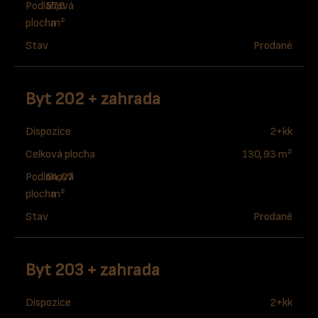
Podlahová
57,6
plocha
m²
Stav
Prodané
Byt 202 + zahrada
Dispozice
2+kk
Celková plocha
130,93 m²
Podlahová
64,07
plocha
m²
Stav
Prodané
Byt 203 + zahrada
Dispozice
2+kk