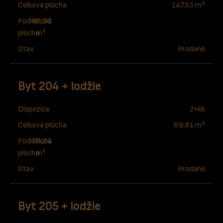
Celková plocha
147,53 m²
Podlahová
62,36
plocha
m²
Stav
Prodané
Byt 204 + lodžie
Dispozice
2+kk
Celková plocha
69,61 m²
Podlahová
59,24
plocha
m²
Stav
Prodané
Byt 205 + lodžie