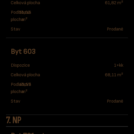
Celková plocha
61,82 m²
Podlahová
51,02
plocha
m²
Stav
Prodané
Byt 603
Dispozice
1+kk
Celková plocha
68,11 m²
Podlahová
43,57
plocha
m²
Stav
Prodané
7. NP