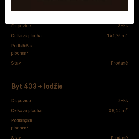
Byt 402 + terasa
Dispozice
3+kk
Celková plocha
141,75 m²
Podlahová
93
plocha
m²
Stav
Prodané
Byt 403 + lodžie
Dispozice
2+kk
Celková plocha
69,15 m²
Podlahová
58,81
plocha
m²
Stav
Prodané