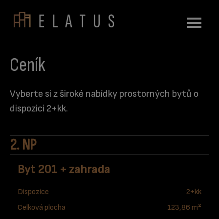
Přeskočit na hlavní obsah
Ceník
Vyberte si z široké nabídky prostorných bytů o
dispozici 2+kk.
2. NP
Byt 201 + zahrada
Dispozice
2+kk
Celková plocha
123,86 m²