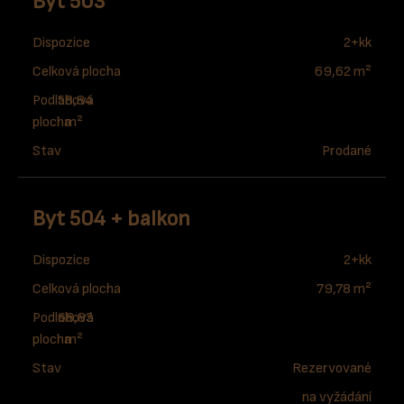
Byt 503
Dispozice
2+kk
Celková plocha
69,62 m²
Podlahová
58,84
plocha
m²
Stav
Prodané
Byt 504 + balkon
Dispozice
2+kk
Celková plocha
79,78 m²
Podlahová
68,83
plocha
m²
Stav
Rezervované
na vyžádání