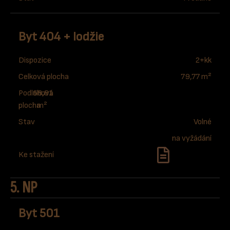
Byt 404 + lodžie
Dispozice
2+kk
Celková plocha
79,77 m²
Podlahová
68,81
plocha
m²
Stav
Volné
na vyžádání
Ke stažení
5. NP
Byt 501