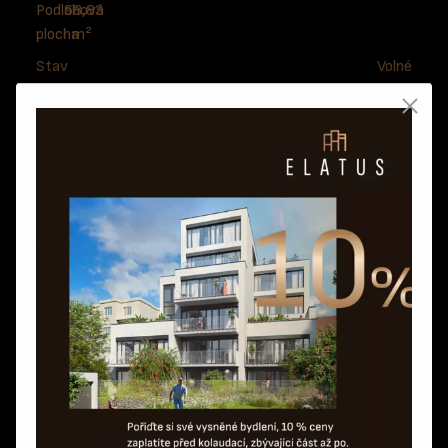
Podlahová
68,83
plocha
m²
Stav
Volné
na vyžádání
Ke stažení
4. NP
Byt 401
Dispozice
2+kk
Celková plocha
132,93 m²
Podlahová
65,34
plocha
m²
Stav
Prodané