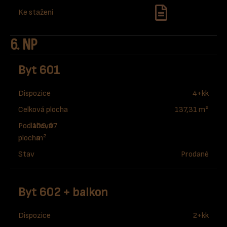
Ke stažení
6. NP
Byt 601
Dispozice
4+kk
Celková plocha
137,31 m²
Podlahová
109,97
plocha
m²
Stav
Prodané
Byt 602 + balkon
Dispozice
2+kk