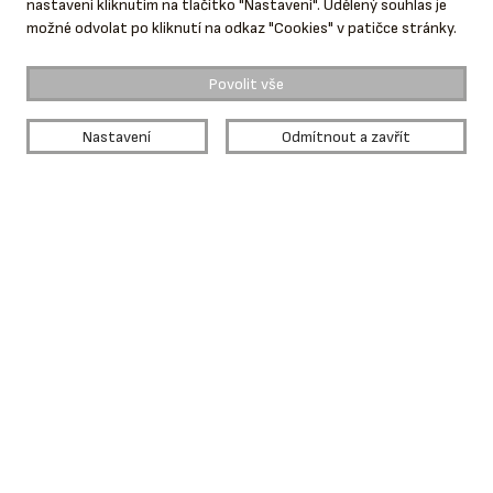
nastavení kliknutím na tlačítko "Nastavení". Udělený souhlas je
možné odvolat po kliknutí na odkaz "Cookies" v patičce stránky.
Povolit vše
Spolupracujeme
Nastavení
Odmítnout a zavřít