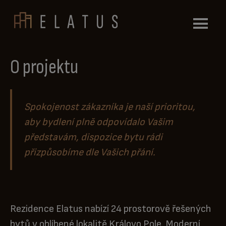
Přeskočit na hlavní obsah
O projektu
Spokojenost zákazníka je naší prioritou,
aby bydlení plně odpovídalo Vašim
představám, dispozice bytu rádi
přizpůsobíme dle Vašich přání.
Rezidence Elatus nabízí 24 prostorově řešených
bytů v oblíbené lokalitě Královo Pole. Moderní