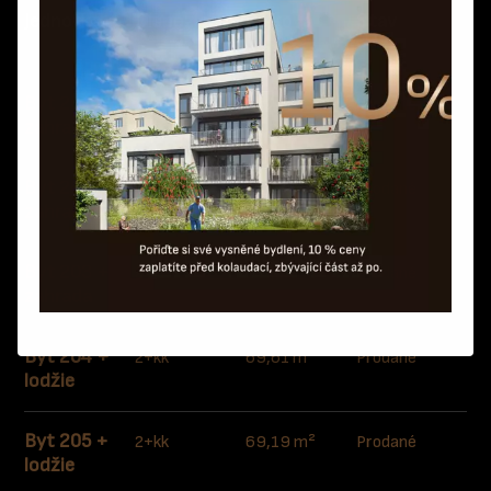
Jednotka
Dispozice
Celková
Stav
plocha
Byt 201 +
2+kk
123,86 m²
Prodané
zahrada
Byt 202 +
2+kk
130,93 m²
Prodané
zahrada
Byt 203 +
2+kk
147,53 m²
Prodané
zahrada
Byt 204 +
2+kk
69,61 m²
Prodané
lodžie
Byt 205 +
2+kk
69,19 m²
Prodané
lodžie