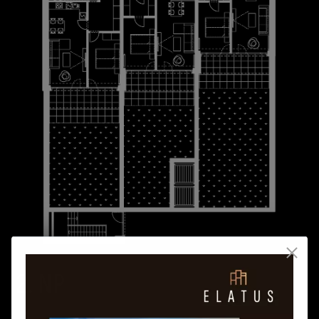
2. NP